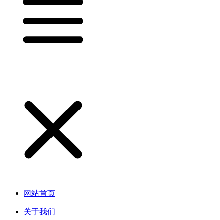
网站首页
关于我们