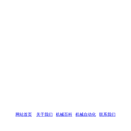
网站首页
|
关于我们
|
机械百科
|
机械自动化
|
联系我们