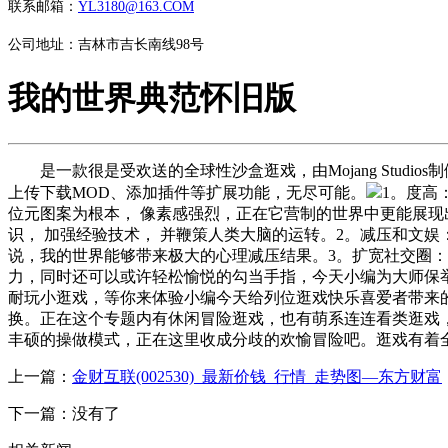
联系邮箱：
YL3180@163.COM
公司地址：吉林市吉长南线98号
我的世界典范怀旧版
是一款很是受欢送的全球性沙盒逛戏，由Mojang Studi
上传下载MOD、添加插件等扩展功能，无尽可能。
1。度高
位元图案为根本， 像素感强烈，正在它营制的世界中更能展现
识， 加强经验技术， 并鞭策人类大脑的运转。2。减压和文
说，我的世界能够带来极大的心理减压结果。3。扩宽社交圈
力，同时还可以或许轻松愉悦的勾当手指，今天小编为大师保举
耐玩小逛戏，等你来体验小编今天给列位逛戏快乐喜爱者带来
换。正在这个专题内有休闲冒险逛戏，也有萌系连连看类逛戏
丰硕的操做模式，正在这里收成分歧的欢愉冒险吧。逛戏有着
上一篇：
金财互联(002530)_最新价钱_行情_走势图—东方财富
下一篇：没有了