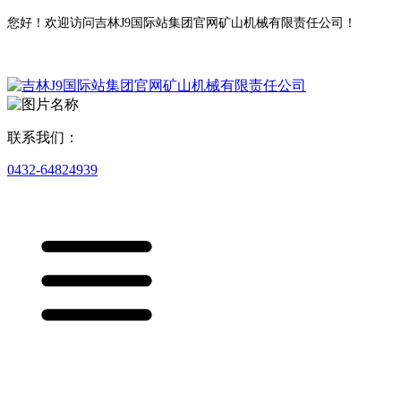
您好！欢迎访问吉林J9国际站集团官网矿山机械有限责任公司！
联系我们：
0432-64824939