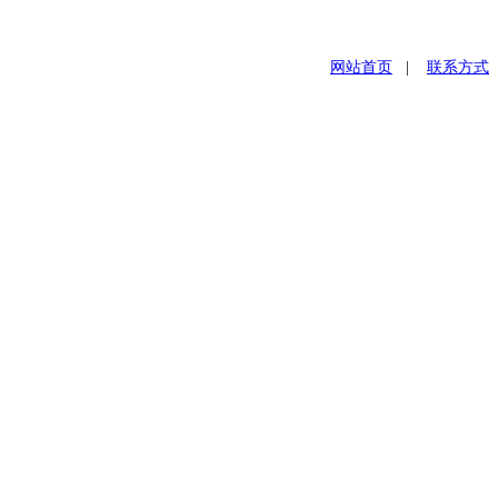
网站首页
|
联系方式