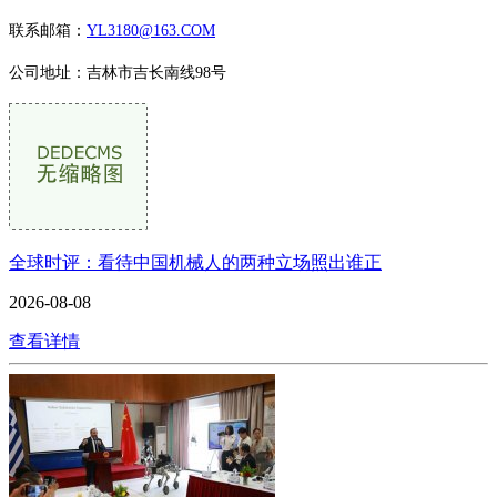
联系邮箱：
YL3180@163.COM
公司地址：吉林市吉长南线98号
全球时评：看待中国机械人的两种立场照出谁正
2026-08-08
查看详情