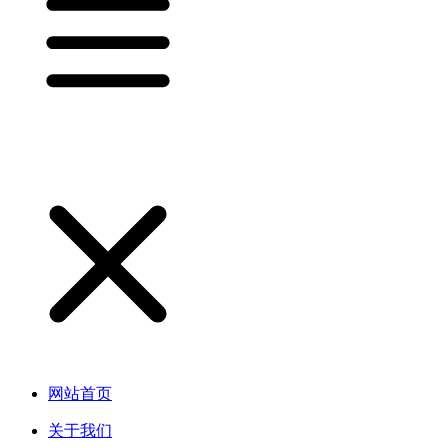
网站首页
关于我们