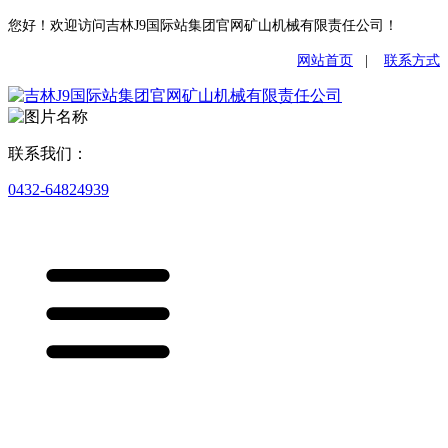
您好！欢迎访问吉林J9国际站集团官网矿山机械有限责任公司！
网站首页
|
联系方式
联系我们：
0432-64824939