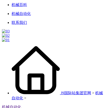
机械百科
机械自动化
联系我们
J9国际站集团官网
>
机械
自动化
>
机械自动化